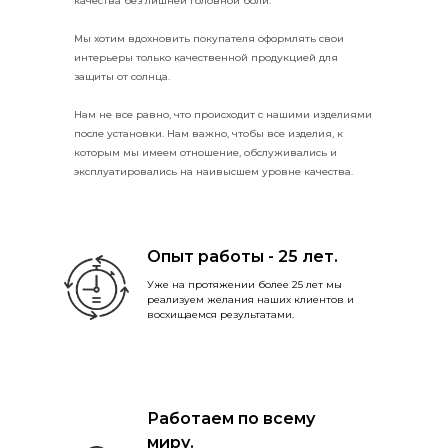
качества без лишней головной боли.
Мы хотим вдохновить покупателя оформлять свои
интерьеры только качественной продукцией для
защиты от солнца.
Нам не все равно, что происходит с нашими изделиями
после установки. Нам важно, чтобы все изделия, к
которым мы имеем отношение, обслуживались и
эксплуатировались на наивысшем уровне качества.
Опыт работы - 25 лет.
Уже на протяжении более 25 лет мы
реализуем желания наших клиентов и
восхищаемся результатами.
Работаем по всему
миру.