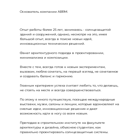
Основатель компании ABRM.
Опыт работы более 25 лет, занимаюсь - солнцезащитой
зданий и сооружений, однако, несмотря на это, имея
большой опыт, всегда в поиске новых идей,
инновационных технических решений.
Фанат архитектурного подхода в проектировании,
минимализма и композиции.
Вместе с тем, всегда готов к новым экспериментам,
вызовам, люблю сочетать, на первый взгляд, не сочетаемое
и создавать баланс и гармонию.
Главным критерием успеха считает любить то, что делаешь,
не стоять на месте и всегда совершенствоваться.
По этому я много путешествую, посещаю международные
выставки, музеи, салоны и лекции, которые вдохновляют на
смелые идеи, инновационные решения и дают
возможность идти в ногу со всем новым.
Преподаю в строительном институте на факультете
архитектуры и дизайна, объясняю студентам, как
правильно проектировать солнцезащитные системы.